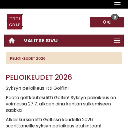
Navi
0
0 €
VALITSE SIVU
Navi
PELIOIKEUDET 2026
PELIOIKEUDET 2026
Syksyn pelioikeus Iitti Golfiin!
Päätä golfkautesi Iitti Golfiin! Syksyn pelioikeus on
voimassa 27.7. alkaen aina kentän sulkemiseen
saakka.
Alkeiskurssin Iitti Golfissa kaudella 2026
suorittaneille syksyn pelioikeus etuhintaan!