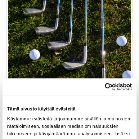
Tämä sivusto käyttää evästeitä
RANGEPALLOT APP 10-KORIA
Käytämme evästeitä tarjoamamme sisällön ja mainosten
räätälöimiseen, sosiaalisen median ominaisuuksien
30,00 €
tukemiseen ja kävijämäärämme analysoimiseen. Lisäksi