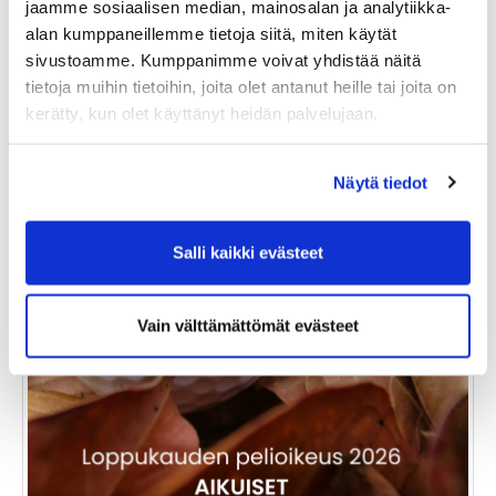
jaamme sosiaalisen median, mainosalan ja analytiikka-
Tuoteinfo
alan kumppaneillemme tietoja siitä, miten käytät
sivustoamme. Kumppanimme voivat yhdistää näitä
tietoja muihin tietoihin, joita olet antanut heille tai joita on
kerätty, kun olet käyttänyt heidän palvelujaan.
Näytä tiedot
Salli kaikki evästeet
Vain välttämättömät evästeet