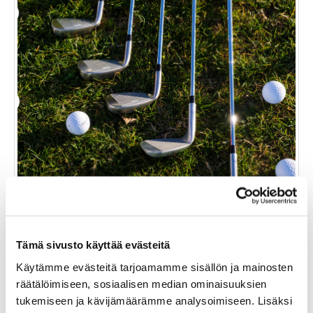
Tämä sivusto käyttää evästeitä
RANGEPALLOT APP 10-KORIA
Käytämme evästeitä tarjoamamme sisällön ja mainosten
räätälöimiseen, sosiaalisen median ominaisuuksien
30,00 €
tukemiseen ja kävijämäärämme analysoimiseen. Lisäksi