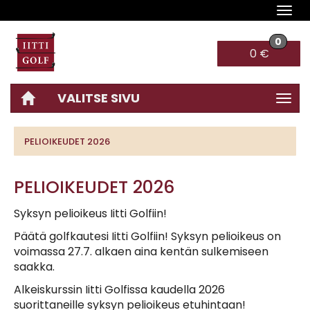
Navi
0
0 €
VALITSE SIVU
Navi
PELIOIKEUDET 2026
PELIOIKEUDET 2026
Syksyn pelioikeus Iitti Golfiin!
Päätä golfkautesi Iitti Golfiin! Syksyn pelioikeus on
voimassa 27.7. alkaen aina kentän sulkemiseen
saakka.
Alkeiskurssin Iitti Golfissa kaudella 2026
suorittaneille syksyn pelioikeus etuhintaan!