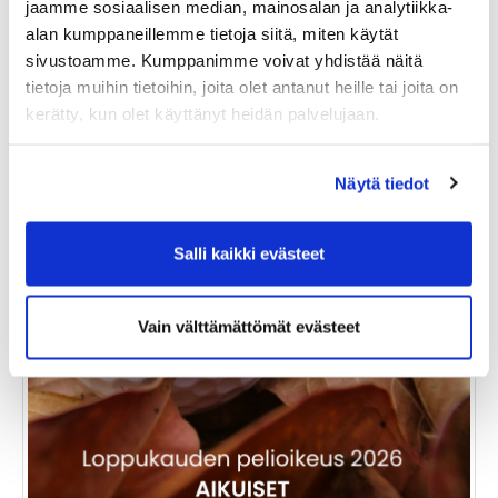
jaamme sosiaalisen median, mainosalan ja analytiikka-
Tuoteinfo
alan kumppaneillemme tietoja siitä, miten käytät
sivustoamme. Kumppanimme voivat yhdistää näitä
tietoja muihin tietoihin, joita olet antanut heille tai joita on
kerätty, kun olet käyttänyt heidän palvelujaan.
Näytä tiedot
Salli kaikki evästeet
Vain välttämättömät evästeet